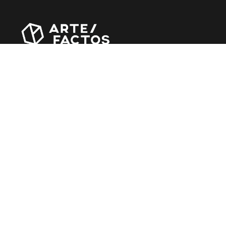
Revista online criada em Abril de 2010, focada em
divulgar notícias, críticas, entrevistas e reportagens,
entre outras iniciativas.
MÚSICA
Álbuns
Entrevistas
Reportagens
Agenda
CINEMA