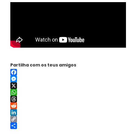
Partilha com os teus amigos
Facebook
Messenger
X
WhatsApp
Threads
Reddit
LinkedIn
Copy
Link
Share