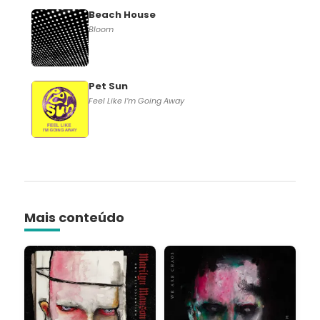
Beach House
Bloom
Pet Sun
Feel Like I’m Going Away
Mais conteúdo