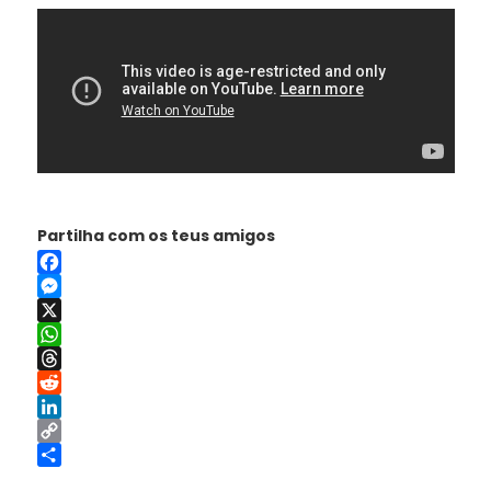
Partilha com os teus amigos
Facebook
Messenger
X
WhatsApp
Threads
Reddit
LinkedIn
Copy
Link
Share