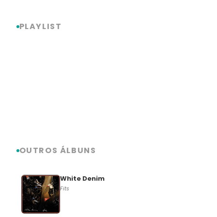
PLAYLIST
OUTROS ÁLBUNS
White Denim
Fits