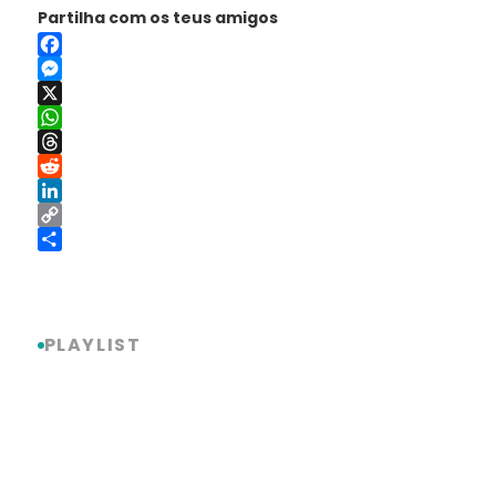
Partilha com os teus amigos
Facebook
Messenger
X
WhatsApp
Threads
Reddit
LinkedIn
Copy
Link
Share
PLAYLIST