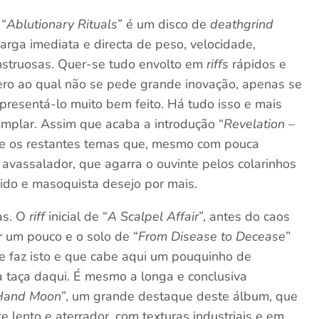
 “
Ablutionary Rituals
” é um disco de
deathgrind
rga imediata e directa de peso, velocidade,
onstruosas. Quer-se tudo envolto em
riffs
rápidos e
ero ao qual não se pede grande inovação, apenas se
presentá-lo muito bem feito. Há tudo isso e mais
emplar. Assim que acaba a introdução “
Revelation –
re os restantes temas que, mesmo com pouca
o, avassalador, que agarra o ouvinte pelos colarinhos
ido e masoquista desejo por mais.
as. O
riff
inicial de “
A Scalpel Affair
”, antes do caos
r um pouco e o solo de “
From Disease to Decease
”
e faz isto e que cabe aqui um pouquinho de
a taça daqui. É mesmo a longa e conclusiva
 Hand Moon
”, um grande destaque deste álbum, que
lento e aterrador, com texturas industriais e em