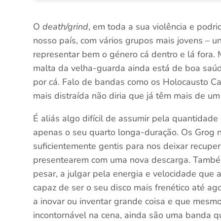
O
death/grind
, em toda a sua violência e pod
nosso país, com vários grupos mais jovens – un
representar bem o género cá dentro e lá fora.
malta da velha-guarda ainda está de boa saúd
por cá. Falo de bandas como os Holocausto Can
mais distraída não diria que já têm mais de um
É aliás algo difícil de assumir pela quantidade
apenas o seu quarto longa-duração. Os Grog 
suficientemente gentis para nos deixar recupe
presentearem com uma nova descarga. Também 
pesar, a julgar pela energia e velocidade que a
capaz de ser o seu disco mais frenético até 
a inovar ou inventar grande coisa e que mesm
incontornável na cena, ainda são uma banda qu