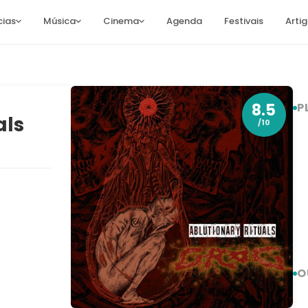
cias
Música
Cinema
Agenda
Festivais
Arti
8.5
P
als
/10
O