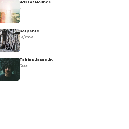
Basset Hounds
II
Serpente
Fé/Vazio
Tobias Jesso Jr.
Goon