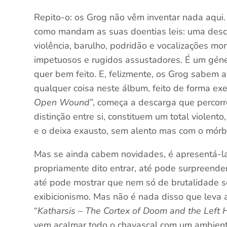
Repito-o: os Grog não vêm inventar nada aqui.
como mandam as suas doentias leis: uma desca
violência, barulho, podridão e vocalizações m
impetuosos e rugidos assustadores. É um gén
quer bem feito. E, felizmente, os Grog sabem a
qualquer coisa neste álbum, feito de forma ex
Open Wound
”, começa a descarga que percor
distinção entre si, constituem um total violent
e o deixa exausto, sem alento mas com o mórb
Mas se ainda cabem novidades, é apresentá-l
propriamente dito entrar, até pode surpreende
até pode mostrar que nem só de brutalidade s
exibicionismo. Mas não é nada disso que leva 
“
Katharsis – The Cortex of Doom and the Left
vem acalmar todo o chavascal com um ambiente 