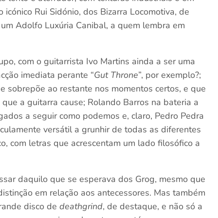
o icónico Rui Sidónio, dos Bizarra Locomotiva, de
ez um Adolfo Luxúria Canibal, a quem lembra em
rupo, com o guitarrista Ivo Martins ainda a ser uma
acção imediata perante “
Gut Throne
”, por exemplo?;
 se sobrepõe ao restante nos momentos certos, e que
o que a guitarra cause; Rolando Barros na bateria a
igados a seguir como podemos e, claro, Pedro Pedra
culamente versátil a grunhir de todas as diferentes
o, com letras que acrescentam um lado filosófico a
assar daquilo que se esperava dos Grog, mesmo que
distinção em relação aos antecessores. Mas também
grande disco de
deathgrind
, de destaque, e não só a