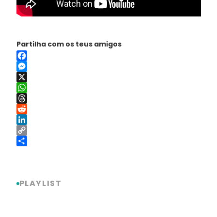
Partilha com os teus amigos
Facebook
Messenger
X
WhatsApp
Threads
Reddit
LinkedIn
Copy
Link
Share
PLAYLIST