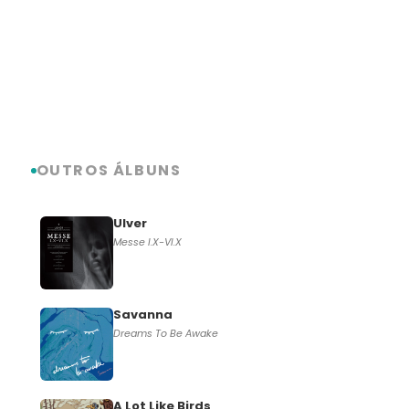
OUTROS ÁLBUNS
Ulver
Messe I.X-VI.X
Savanna
Dreams To Be Awake
A Lot Like Birds