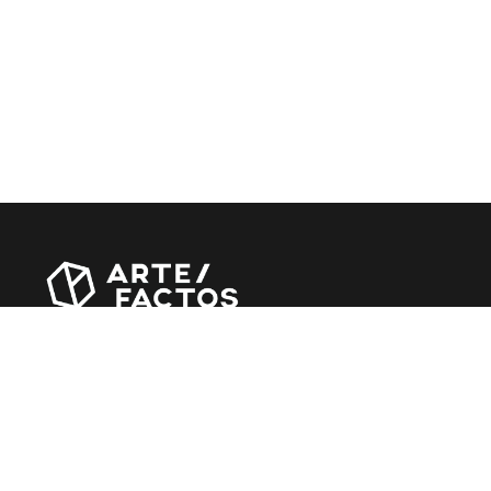
Revista online criada em Abril de 2010, focada em
divulgar notícias, críticas, entrevistas e reportagens,
entre outras iniciativas.