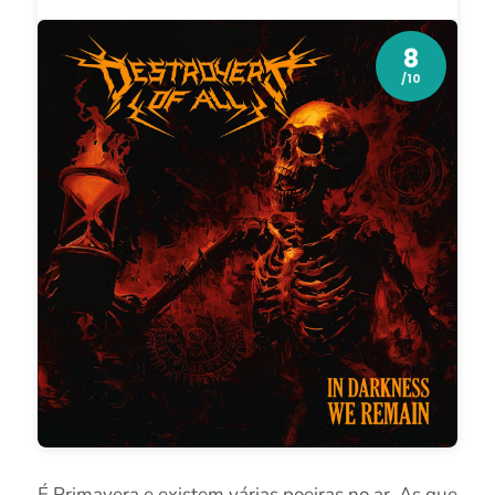
8
/10
É Primavera e existem várias poeiras no ar. As que