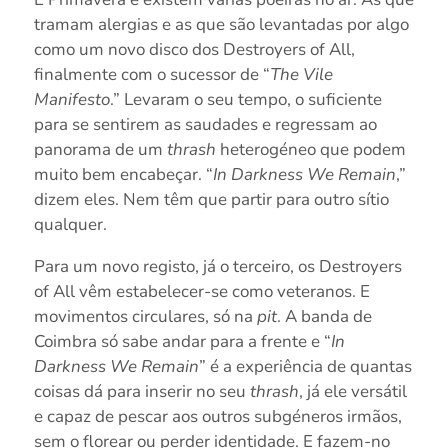
tramam alergias e as que são levantadas por algo
como um novo disco dos Destroyers of All,
finalmente com o sucessor de “
The Vile
Manifesto
.” Levaram o seu tempo, o suficiente
para se sentirem as saudades e regressam ao
panorama de um
thrash
heterogéneo que podem
muito bem encabeçar. “
In Darkness We Remain
,”
dizem eles. Nem têm que partir para outro sítio
qualquer.
Para um novo registo, já o terceiro, os Destroyers
of All vêm estabelecer-se como veteranos. E
movimentos circulares, só na
pit
. A banda de
Coimbra só sabe andar para a frente e “
In
Darkness We Remain
” é a experiência de quantas
coisas dá para inserir no seu
thrash
, já ele versátil
e capaz de pescar aos outros subgéneros irmãos,
sem o florear ou perder identidade. E fazem-no