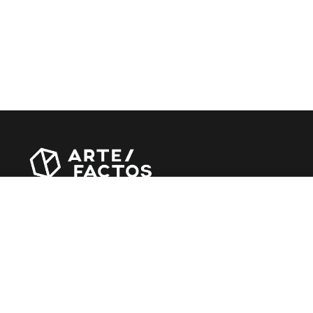
Revista online criada em Abril de 2010, focada em
divulgar notícias, críticas, entrevistas e reportagens,
entre outras iniciativas.
MÚSICA