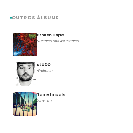
OUTROS ÁLBUNS
Broken Hope
Mutilated and Assimilated
oLUDO
Almirante
Tame Impala
Lonerism