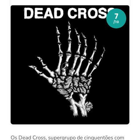
7
/10
Os Dead Cross, supergrupo de cinquentões com