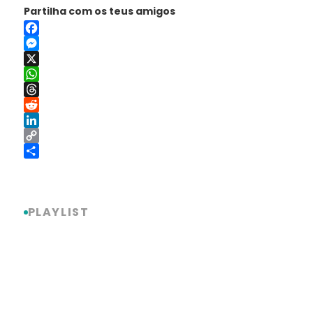
Partilha com os teus amigos
Facebook
Messenger
X
WhatsApp
Threads
Reddit
LinkedIn
Copy
Link
Share
PLAYLIST