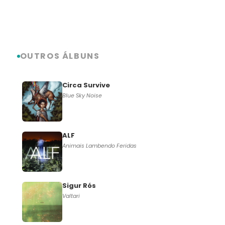
OUTROS ÁLBUNS
Circa Survive
Blue Sky Noise
ALF
Animais Lambendo Feridas
Sigur Rós
Valtari