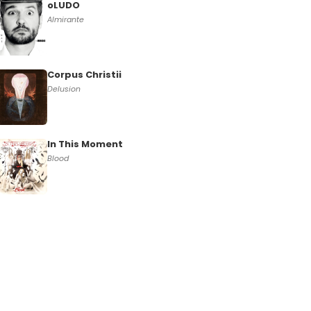
oLUDO
Almirante
Corpus Christii
Delusion
In This Moment
Blood