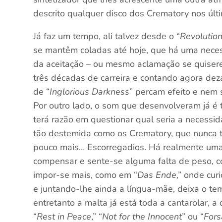
descrito qualquer disco dos Crematory nos últ
Já faz um tempo, ali talvez desde o “
Revolutio
se mantêm coladas até hoje, que há uma nece
da aceitação – ou mesmo aclamação se quisere
três décadas de carreira e contando agora deza
de “
Inglorious Darkness
” percam efeito e nem
Por outro lado, o som que desenvolveram já é t
terá razão em questionar qual seria a necessi
tão destemida como os Crematory, que nunca 
pouco mais… Escorregadios. Há realmente uma 
compensar e sente-se alguma falta de peso, 
impor-se mais, como em “
Das Ende
,” onde cur
e juntando-lhe ainda a língua-mãe, deixa o t
entretanto a malta já está toda a cantarolar, 
“
Rest in Peace
,” “
Not for the Innocent
” ou “
For