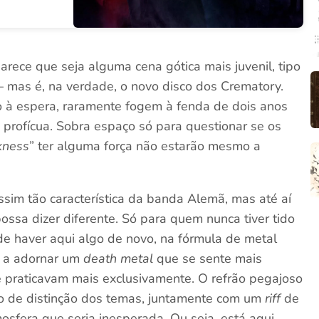
parece que seja alguma cena gótica mais juvenil, tipo
 – mas é, na verdade, o novo disco dos Crematory.
 à espera, raramente fogem à fenda de dois anos
 e profícua. Sobra espaço só para questionar se os
kness
” ter alguma força não estarão mesmo a
ssim tão característica da banda Alemã, mas até aí
sa dizer diferente. Só para quem nunca tiver tido
e haver aqui algo de novo, na fórmula de metal
s a adornar um
death metal
que se sente mais
 praticavam mais exclusivamente. O refrão pegajoso
ério de distinção dos temas, juntamente com um
riff
de
osfera que seria inesperada. Ou seja, está aqui