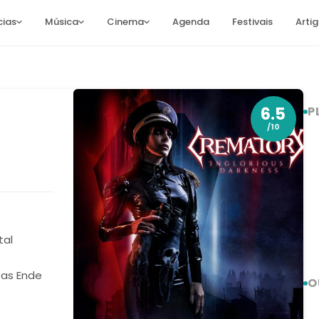
cias
Música
Cinema
Agenda
Festivais
Arti
6.5
P
/10
tal
 Das Ende
O