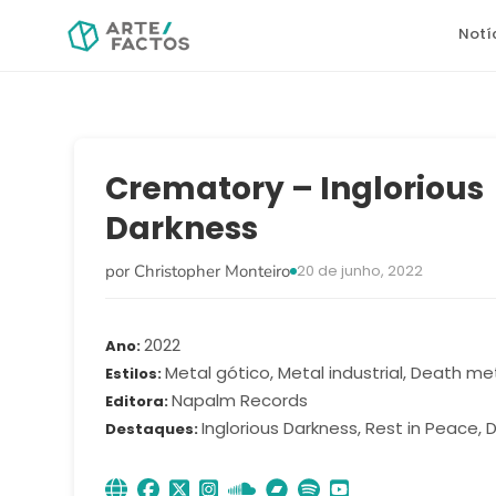
Notí
Crematory – Inglorious
Darkness
por Christopher Monteiro
20 de junho, 2022
2022
Ano
Metal gótico, Metal industrial, Death me
Estilos
Napalm Records
Editora
Inglorious Darkness, Rest in Peace,
Destaques