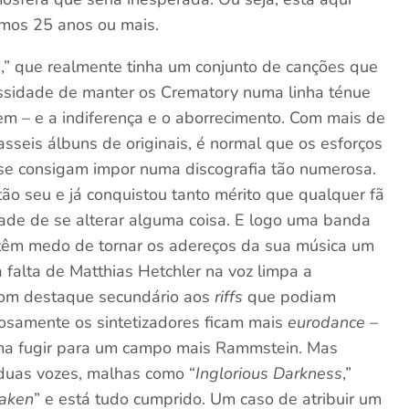
imos 25 anos ou mais.
n
,” que realmente tinha um conjunto de canções que
ssidade de manter os Crematory numa linha ténue
m – e a indiferença e o aborrecimento. Com mais de
sseis álbuns de originais, é normal que os esforços
 se consigam impor numa discografia tão numerosa.
ão seu e já conquistou tanto mérito que qualquer fã
dade de se alterar alguma coisa. E logo uma banda
têm medo de tornar os adereços da sua música um
falta de Matthias Hetchler na voz limpa a
com destaque secundário aos
riffs
que podiam
iosamente os sintetizadores ficam mais
eurodance
–
ema fugir para um campo mais Rammstein. Mas
a duas vozes, malhas como “
Inglorious Darkness
,”
saken
” e está tudo cumprido. Um caso de atribuir um