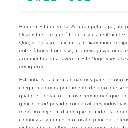
E quem está de volta! A julgar pela capa, até 
Deathstars – e que é feito desses, realmente?
Que, por acaso, nunca nos deixam muito tempo
entre álbuns. Com isso, a carreira já vai longa
argumentos para fazerem este “
Inglorious Dar
emagrecer.
Estranha-se a capa, ao não nos parecer logo a
chega qualquer apontamento de algo que se pos
qualquer contacto com os Crematory é que pod
gótico de
riff
pesado, com auxiliares industriai
melódico hoje em dia do que quando era o que
continua a ser um ponto focal e principal crit
sintetizador que lhes acrescente uma outra atm