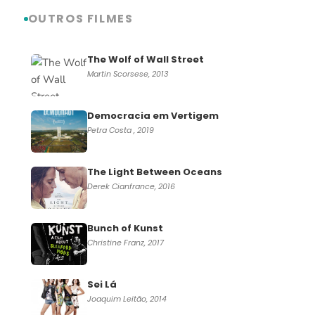
OUTROS FILMES
The Wolf of Wall Street
Martin Scorsese, 2013
Democracia em Vertigem
Petra Costa , 2019
The Light Between Oceans
Derek Cianfrance, 2016
Bunch of Kunst
Christine Franz, 2017
Sei Lá
Joaquim Leitão, 2014