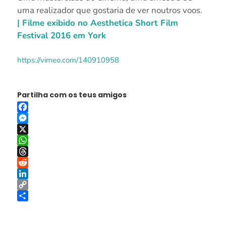
uma realizador que gostaria de ver noutros voos.
| Filme exibido no Aesthetica Short Film
Festival 2016 em York
https://vimeo.com/140910958
Partilha com os teus amigos
Facebook
Messenger
X
WhatsApp
Threads
Reddit
LinkedIn
Copy
Link
Share