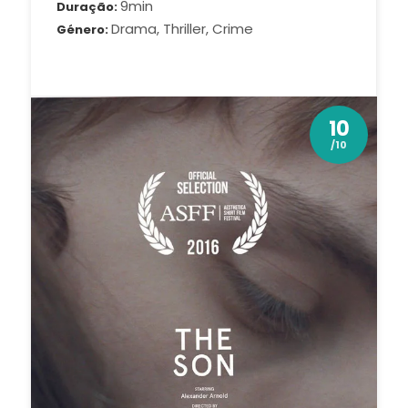
9min
Duração
Drama, Thriller, Crime
Género
10
/10