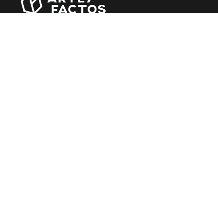
Revista online criada em Abril de 2010, focada em
divulgar notícias, críticas, entrevistas e reportagens,
entre outras iniciativas.
MÚSICA
Álbuns
Entrevistas
Reportagens
Agenda
CINEMA
Filmes
Rostos do Cinema