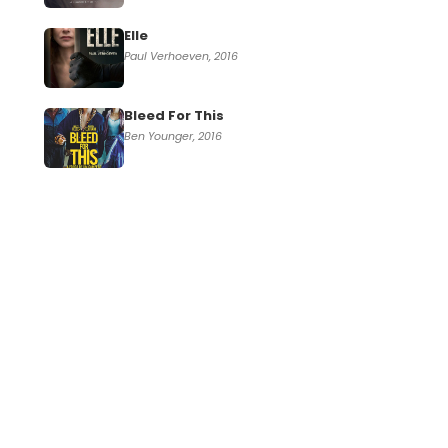
Elle
Paul Verhoeven, 2016
Bleed For This
Ben Younger, 2016