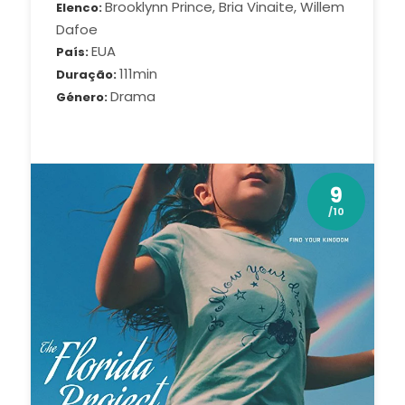
Brooklynn Prince, Bria Vinaite, Willem
Elenco
Dafoe
EUA
País
111min
Duração
Drama
Género
9
/10