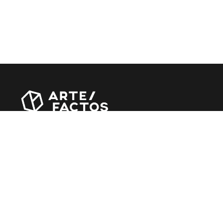
Revista online criada em Abril de 2010, focada em
divulgar notícias, críticas, entrevistas e reportagens,
entre outras iniciativas.
MÚSICA