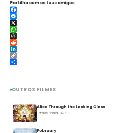
Partilha com os teus amigos
Facebook
Messenger
X
WhatsApp
Threads
Reddit
LinkedIn
Copy
Link
Share
OUTROS FILMES
Alice Through the Looking Glass
James Bobin, 2016
February