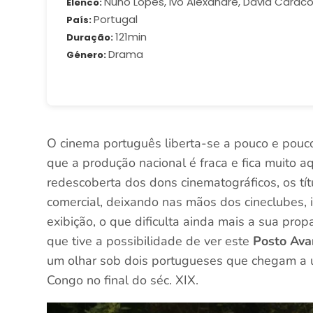
Nuno Lopes, Ivo Alexandre, David Caraco
Elenco
Portugal
País
121min
Duração
Drama
Género
O cinema português liberta-se a pouco e pouc
que a produção nacional é fraca e fica muito 
redescoberta dos dons cinematográficos, os tít
comercial, deixando nas mãos dos cineclubes, in
exibição, o que dificulta ainda mais a sua prop
que tive a possibilidade de ver este
Posto Ava
um olhar sob dois portugueses que chegam a 
Congo no final do séc. XIX.