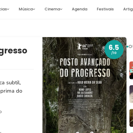
cias
Música
Cinema
Agenda
Festivais
Arti
6.5
O
gresso
/10
a subtil,
-prima do
o