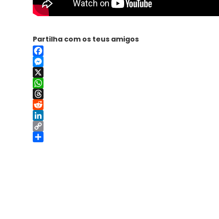
Partilha com os teus amigos
Facebook
Messenger
X
WhatsApp
Threads
Reddit
LinkedIn
Copy
Link
Share