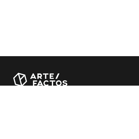
Revista online criada em Abril de 2010, focada em divulgar
notícias, críticas, entrevistas e reportagens, entre outras
iniciativas.