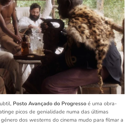
ubtil,
Posto Avançado do Progresso
é uma obra-
atinge picos de genialidade numa das últimas
o género dos
westerns
do cinema mudo para filmar a