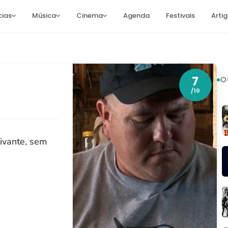
cias
Música
Cinema
Agenda
Festivais
Arti
7
O
/10
ivante, sem