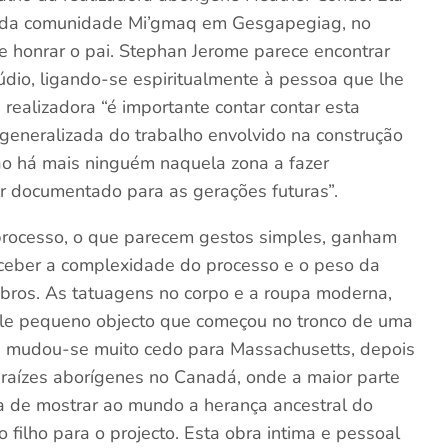
nal da comunidade Mi’gmaq em Gesgapegiag, no
e honrar o pai. Stephan Jerome parece encontrar
túdio, ligando-se espiritualmente à pessoa que lhe
 realizadora “é importante contar contar esta
 generalizada do trabalho envolvido na construção
não há mais ninguém naquela zona a fazer
r documentado para as gerações futuras”.
e processo, o que parecem gestos simples, ganham
ber a complexidade do processo e o peso da
mbros. As tatuagens no corpo e a roupa moderna,
le pequeno objecto que começou no tronco de uma
 mudou-se muito cedo para Massachusetts, depois
 raízes aborígenes no Canadá, onde a maior parte
ia de mostrar ao mundo a herança ancestral do
filho para o projecto. Esta obra intima e pessoal