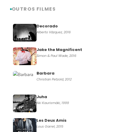
OUTROS FILMES
Decorado
Alberto Vázquez, 2016
Jake the Magnificent
Simon & Paul Wade, 2016
Barbara
Christian Petzold, 2012
Juha
Aki Kaurismäki, 1999
Les Deux Amis
Lous Garrel, 2015