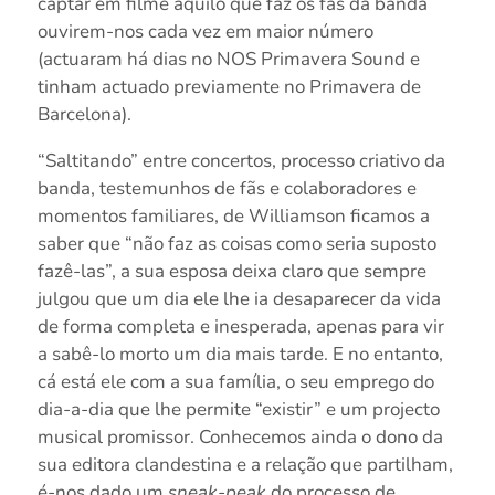
captar em filme aquilo que faz os fãs da banda
ouvirem-nos cada vez em maior número
(actuaram há dias no NOS Primavera Sound e
tinham actuado previamente no Primavera de
Barcelona).
“Saltitando” entre concertos, processo criativo da
banda, testemunhos de fãs e colaboradores e
momentos familiares, de Williamson ficamos a
saber que “não faz as coisas como seria suposto
fazê-las”, a sua esposa deixa claro que sempre
julgou que um dia ele lhe ia desaparecer da vida
de forma completa e inesperada, apenas para vir
a sabê-lo morto um dia mais tarde. E no entanto,
cá está ele com a sua família, o seu emprego do
dia-a-dia que lhe permite “existir” e um projecto
musical promissor. Conhecemos ainda o dono da
sua editora clandestina e a relação que partilham,
é-nos dado um
sneak-peak
do processo de