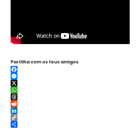
Partilha com os teus amigos
Facebook
Messenger
X
WhatsApp
Threads
Reddit
LinkedIn
Copy
Link
Share