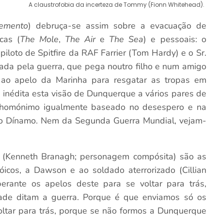
A claustrofobia da incerteza de Tommy (Fionn Whitehead).
emento
) debruça-se assim sobre a evacuação de
cas (
The Mole
,
The Air
e
The Sea
) e pessoais: o
iloto de Spitfire da RAF Farrier (Tom Hardy) e o Sr.
çada pela guerra, que pega noutro filho e num amigo
 ao apelo da Marinha para resgatar as tropas em
inédita esta visão de Dunquerque a vários pares de
 homónimo igualmente baseado no desespero e na
o Dínamo. Nem da Segunda Guerra Mundial, vejam-
n (Kenneth Branagh; personagem compósita) são as
óicos, a Dawson e ao soldado aterrorizado (Cillian
perante os apelos deste para se voltar para trás,
de ditam a guerra. Porque é que enviamos só os
ltar para trás, porque se não formos a Dunquerque