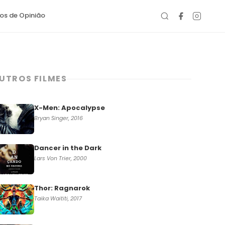
gos de Opinião
UTROS FILMES
X-Men: Apocalypse
Bryan Singer, 2016
Dancer in the Dark
Lars Von Trier, 2000
Thor: Ragnarok
Taika Waititi, 2017