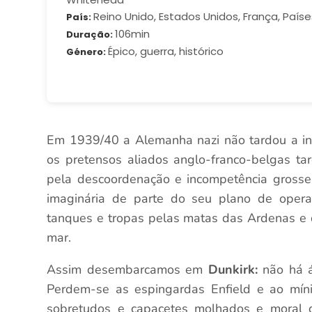
Reino Unido, Estados Unidos, França, Paíse
País
106min
Duração
Épico, guerra, histórico
Género
Em 1939/40 a Alemanha nazi não tardou a in
os pretensos aliados anglo-franco-belgas ta
pela descoordenação e incompetência grosseir
imaginária de parte do seu plano de ope
tanques e tropas pelas matas das Ardenas e de
mar.
Assim desembarcamos em
Dunkirk:
não há á
Perdem-se as espingardas Enfield e ao míni
sobretudos e capacetes molhados e moral d