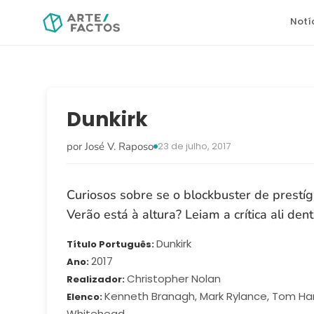
Notí
Dunkirk
por José V. Raposo
23 de julho, 2017
Curiosos sobre se o blockbuster de prestíg
Verão está à altura? Leiam a crítica ali dent
Dunkirk
Título Português
2017
Ano
Christopher Nolan
Realizador
Kenneth Branagh, Mark Rylance, Tom Har
Elenco
Whitehead