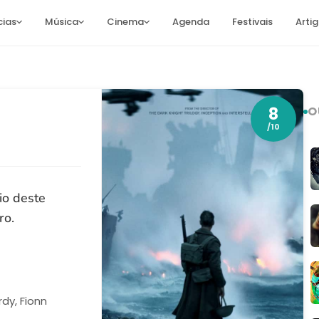
cias
Música
Cinema
Agenda
Festivais
Arti
8
O
/10
io deste
ro.
dy, Fionn