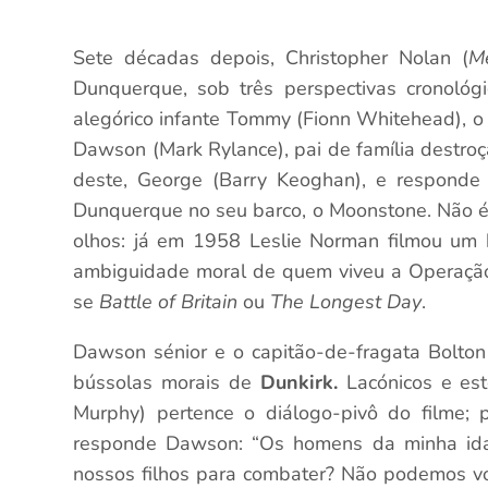
Sete décadas depois, Christopher Nolan (
M
Dunquerque, sob três perspectivas cronológi
alegórico infante Tommy (Fionn Whitehead), o p
Dawson (Mark Rylance), pai de família destro
deste, George (Barry Keoghan), e responde
Dunquerque no seu barco, o Moonstone. Não é 
olhos: já em 1958 Leslie Norman filmou um
ambiguidade moral de quem viveu a Operaçã
se
Battle of Britain
ou
The Longest Day
.
Dawson sénior e o capitão-de-fragata Bolto
bússolas morais de
Dunkirk.
Lacónicos e est
Murphy) pertence o diálogo-pivô do filme; 
responde Dawson: “Os homens da minha ida
nossos filhos para combater? Não podemos vo