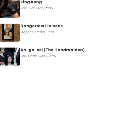
King Kong
Peter Jackson, 2005
Dangerous Liaisons
Stephen Frears, 1988
Ah-ga-ssi (The Handmaiden)
Park Chan-wook, 2016