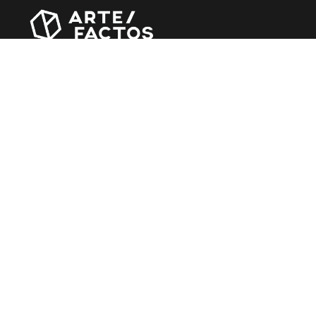
Revista online criada em Abril de 2010, focada em
divulgar notícias, críticas, entrevistas e reportagens,
entre outras iniciativas.
MÚSICA
Álbuns
Entrevistas
Reportagens
Agenda
CINEMA