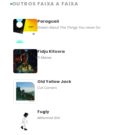
OUTROS FAIXA A FAIXA
Paraguaii
Dream About The Things You never Do
Fidju Kitxora
Ti Manxe
Old Yellow Jack
Cut Corners
Fugly
Millennial Shit