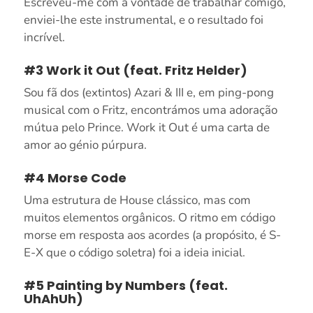
Escreveu-me com a vontade de trabalhar comigo,
enviei-lhe este instrumental, e o resultado foi
incrível.
#3 Work it Out (feat. Fritz Helder)
Sou fã dos (extintos) Azari & III e, em ping-pong
musical com o Fritz, encontrámos uma adoração
mútua pelo Prince. Work it Out é uma carta de
amor ao génio púrpura.
#4 Morse Code
Uma estrutura de House clássico, mas com
muitos elementos orgânicos. O ritmo em código
morse em resposta aos acordes (a propósito, é S-
E-X que o código soletra) foi a ideia inicial.
#5 Painting by Numbers (feat.
UhAhUh)