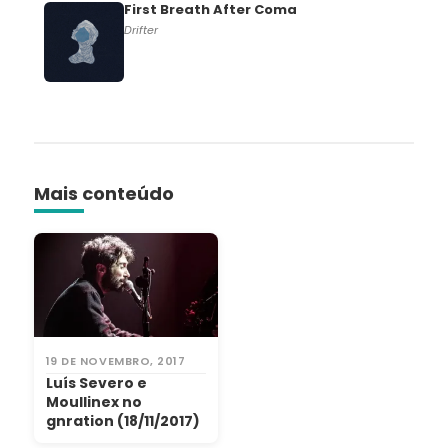
First Breath After Coma
Drifter
Mais conteúdo
19 DE NOVEMBRO, 2017
Luís Severo e
Moullinex no
gnration (18/11/2017)