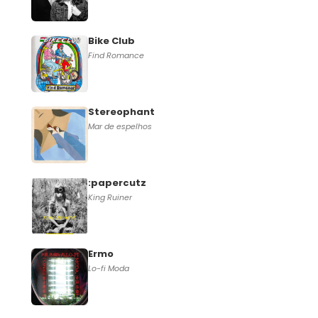
Bike Club
Find Romance
Stereophant
Mar de espelhos
:papercutz
King Ruiner
Ermo
Lo-fi Moda