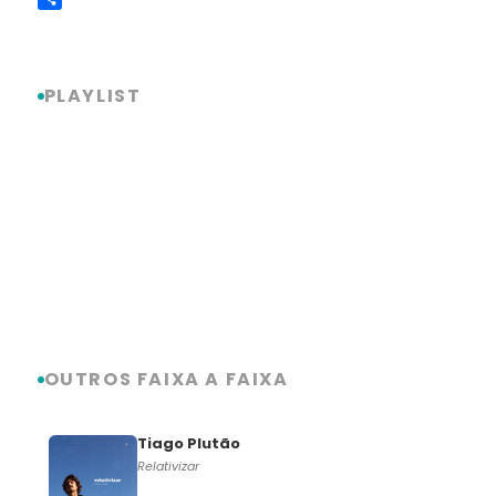
Link
Share
PLAYLIST
OUTROS FAIXA A FAIXA
Tiago Plutão
Relativizar