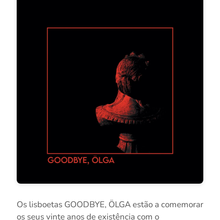
Os lisboetas GOODBYE, ÖLGA estão a comemorar
os seus vinte anos de existência com o