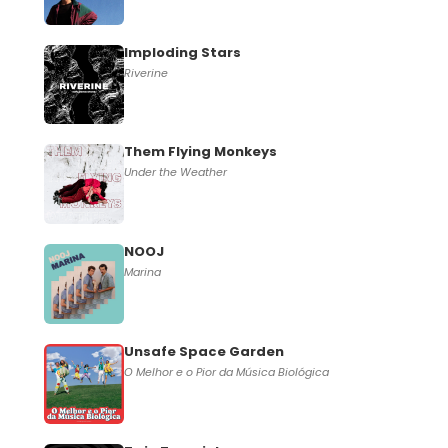
Imploding Stars
Riverine
Them Flying Monkeys
Under the Weather
NOOJ
Marina
Unsafe Space Garden
O Melhor e o Pior da Música Biológica