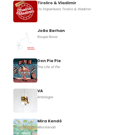
Tiroliro & Vladimir
Os Imparáveis Tiroliro & Vladimir
João Berhan
Roupa Nova
Don Pie Pie
The Life of Pie
VA
Antologia
Mira Kendô
Mira Kendô