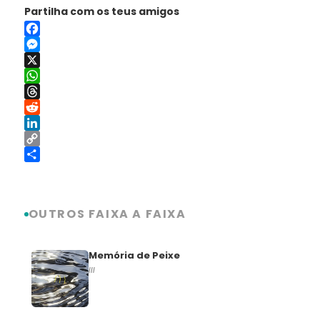
Partilha com os teus amigos
Facebook
Messenger
X
WhatsApp
Threads
Reddit
LinkedIn
Copy
Link
Share
OUTROS FAIXA A FAIXA
Memória de Peixe
III