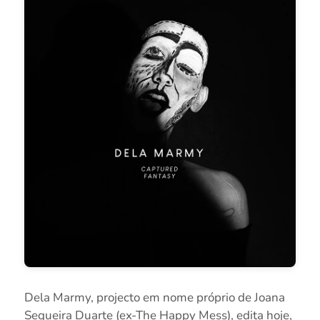
Dela Marmy, projecto em nome próprio de Joana
Sequeira Duarte (ex-The Happy Mess), edita hoje,