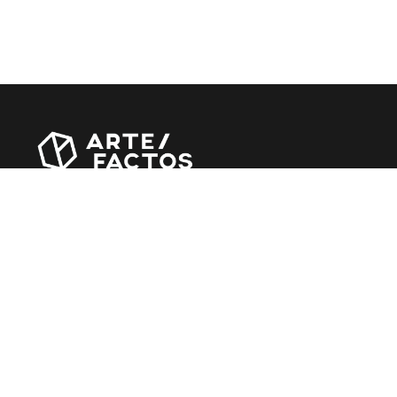
Revista online criada em Abril de 2010, focada em divulgar
notícias, críticas, entrevistas e reportagens, entre outras
iniciativas.