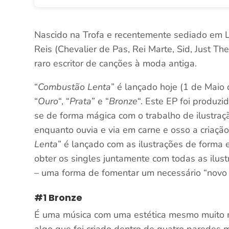
Nascido na Trofa e recentemente sediado em 
Reis (Chevalier de Pas, Rei Marte, Sid, Just Th
raro escritor de canções à moda antiga.
“
Combustão Lenta
” é lançado hoje (1 de Maio 
“
Ouro
“, “
Prata
” e “
Bronze
“. Este EP foi produz
se de forma mágica com o trabalho de ilustraçã
enquanto ouvia e via em carne e osso a criaçã
Lenta
” é lançado com as ilustrações de forma 
obter os singles juntamente com todas as ilus
– uma forma de fomentar um necessário “novo 
#1 Bronze
É uma música com uma estética mesmo muito m