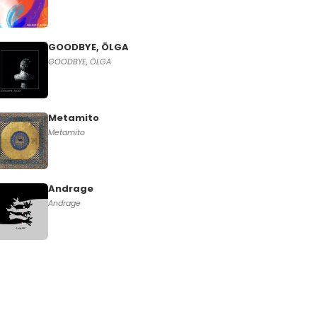
GOODBYE, ÖLGA
GOODBYE, ÖLGA
Metamito
Metamito
Andrage
Andrage