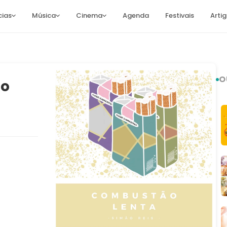
cias
Música
Cinema
Agenda
Festivais
Arti
O
ão