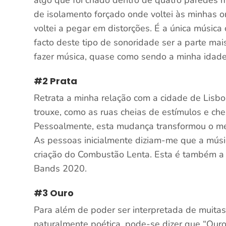
algo que foi criado dentro de quatro paredes m
de isolamento forçado onde voltei às minhas o
voltei a pegar em distorções. É a única músi
facto deste tipo de sonoridade ser a parte mai
fazer música, quase como sendo a minha idade
#2 Prata
Retrata a minha relação com a cidade de Lisb
trouxe, como as ruas cheias de estímulos e chei
Pessoalmente, esta mudança transformou o me
As pessoas inicialmente diziam-me que a música
criação do Combustão Lenta. Esta é também a
Bands 2020.
#3 Ouro
Para além de poder ser interpretada de muitas
naturalmente poética, pode-se dizer que “Ouro