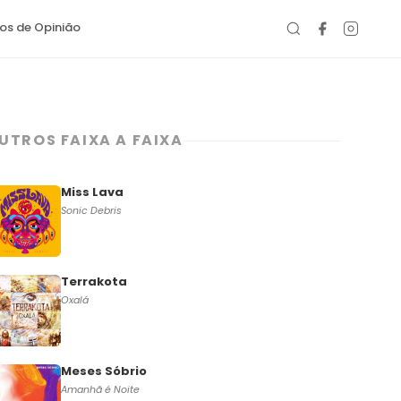
gos de Opinião
UTROS FAIXA A FAIXA
Miss Lava
Sonic Debris
Terrakota
Oxalá
Meses Sóbrio
Amanhã é Noite