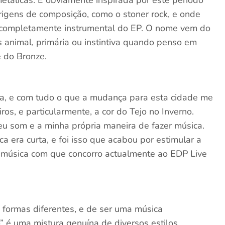
etálicas. É obviamente inspirada por este período
rigens de composição, como o stoner rock, e onde
ca completamente instrumental do EP. O nome vem do
s animal, primária ou instintiva quando penso em
 do Bronze.
oa, e com tudo o que a mudança para esta cidade me
ros, e particularmente, a cor do Tejo no Inverno.
u som e a minha própria maneira de fazer música.
 era curta, e foi isso que acabou por estimular a
 música com que concorro actualmente ao EDP Live
 formas diferentes, e de ser uma música
” é uma mistura genuína de diversos estilos