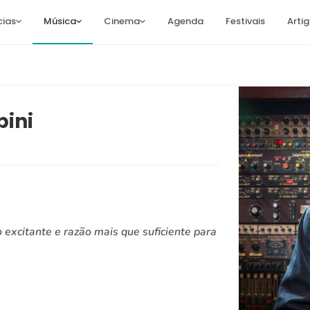
cias
Música
Cinema
Agenda
Festivais
Arti
bini
o excitante e razão mais que suficiente para