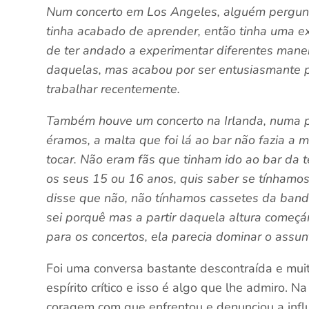
Num concerto em Los Angeles, alguém pergunt
tinha acabado de aprender, então tinha uma e
de ter andado a experimentar diferentes manei
daquelas, mas acabou por ser entusiasmante p
trabalhar recentemente.
Também houve um concerto na Irlanda, numa 
éramos, a malta que foi lá ao bar não fazia a
tocar. Não eram fãs que tinham ido ao bar da t
os seus 15 ou 16 anos, quis saber se tínhamo
disse que não, não tínhamos cassetes da band
sei porquê mas a partir daquela altura começ
para os concertos, ela parecia dominar o assu
Foi uma conversa bastante descontraída e muit
espírito crítico e isso é algo que lhe admiro.
coragem com que enfrentou e denunciou a infl