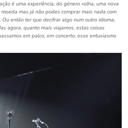
uação é uma experiência, do género «olha, uma nova
sa moeda mas já não podes comprar mais nada com
. Ou então ter que decifrar algo num outro idioma,
as agora, quanto mais viajamos, estas coisas
e passamos em palco, em concerto, esse entusiasmo