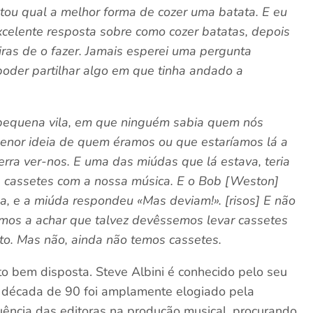
ou qual a melhor forma de cozer uma batata. E eu
xcelente resposta sobre como cozer batatas, depois
ras de o fazer.
Jamais esperei uma pergunta
oder partilhar algo em que tinha andado a
pequena vila, em que ninguém sabia quem nós
 menor ideia de quem éramos ou que estaríamos lá a
erra ver-nos. E uma das miúdas que lá estava, teria
s cassetes com a nossa música. E o Bob [Weston]
a, e a miúda respondeu «Mas deviam!». [risos] E não
ámos a achar que talvez devêssemos levar cassetes
nto. Mas não, ainda não temos cassetes.
o bem disposta. Steve Albini é conhecido pelo seu
 Na década de 90 foi amplamente elogiado pela
uência das editoras na produção musical, procurando