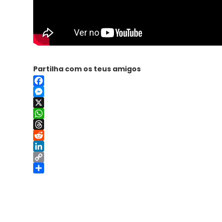
Partilha com os teus amigos
Facebook
Messenger
X
WhatsApp
Threads
Reddit
LinkedIn
Copy
Link
Share