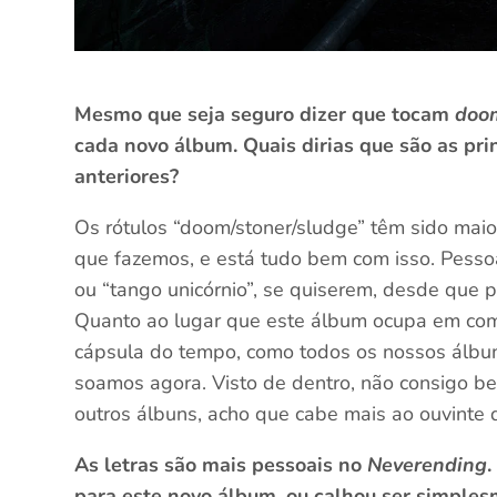
Mesmo que seja seguro dizer que tocam
doo
cada novo álbum. Quais dirias que são as pri
anteriores?
Os rótulos “doom/stoner/sludge” têm sido maio
que fazemos, e está tudo bem com isso. Pesso
ou “tango unicórnio”, se quiserem, desde que p
Quanto ao lugar que este álbum ocupa em com
cápsula do tempo, como todos os nossos álbun
soamos agora. Visto de dentro, não consigo be
outros álbuns, acho que cabe mais ao ouvinte d
As letras são mais pessoais no
Neverending
para este novo álbum, ou calhou ser simple