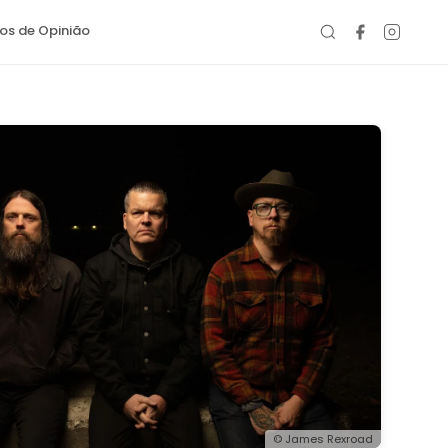
gos de Opinião
© James Rexroad