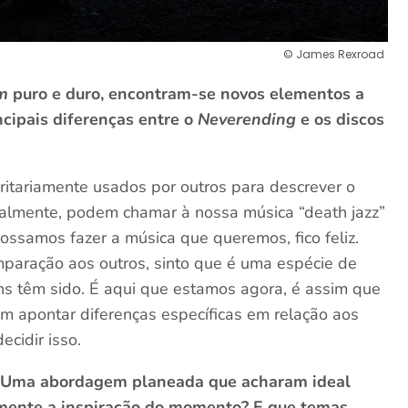
© James Rexroad
m
puro e duro, encontram-se novos elementos a
ncipais diferenças entre o
Neverending
e os discos
ritariamente usados por outros para descrever o
almente, podem chamar à nossa música “death jazz”
ossamos fazer a música que queremos, fico feliz.
paração aos outros, sinto que é uma espécie de
s têm sido. É aqui que estamos agora, é assim que
m apontar diferenças específicas em relação aos
ecidir isso.
. Uma abordagem planeada que acharam ideal
smente a inspiração do momento? E que temas