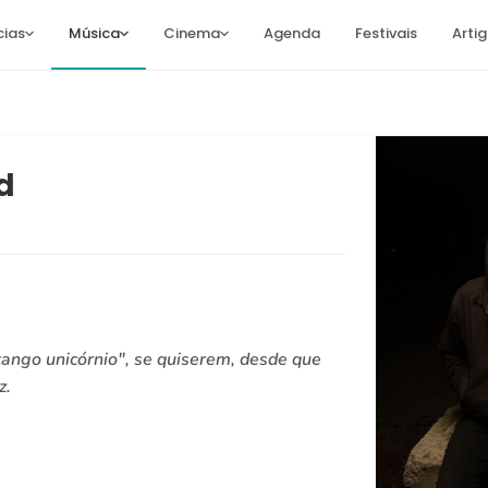
cias
Música
Cinema
Agenda
Festivais
Arti
d
ango unicórnio", se quiserem, desde que
z.