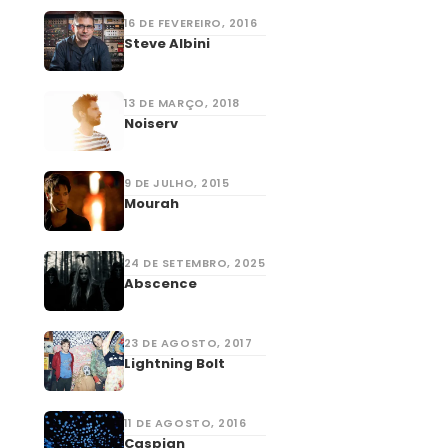
16 DE FEVEREIRO, 2016
Steve Albini
13 DE MARÇO, 2018
Noiserv
9 DE JULHO, 2015
Mourah
24 DE SETEMBRO, 2025
Abscence
23 DE AGOSTO, 2017
Lightning Bolt
11 DE AGOSTO, 2016
Caspian