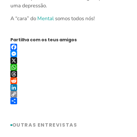
uma depressão.
A “cara” do
Mental
somos todos nós!
Partilha com os teus amigos
Facebook
Messenger
X
WhatsApp
Threads
Reddit
LinkedIn
Copy
Link
Share
OUTRAS ENTREVISTAS