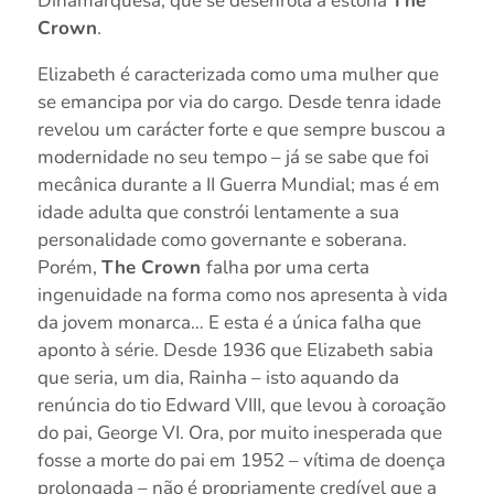
Dinamarquesa, que se desenrola a estória
The
Crown
.
Elizabeth é caracterizada como uma mulher que
se emancipa por via do cargo. Desde tenra idade
revelou um carácter forte e que sempre buscou a
modernidade no seu tempo – já se sabe que foi
mecânica durante a II Guerra Mundial; mas é em
idade adulta que constrói lentamente a sua
personalidade como governante e soberana.
Porém,
The Crown
falha por uma certa
ingenuidade na forma como nos apresenta à vida
da jovem monarca… E esta é a única falha que
aponto à série. Desde 1936 que Elizabeth sabia
que seria, um dia, Rainha – isto aquando da
renúncia do tio Edward VIII, que levou à coroação
do pai, George VI. Ora, por muito inesperada que
fosse a morte do pai em 1952 – vítima de doença
prolongada – não é propriamente credível que a