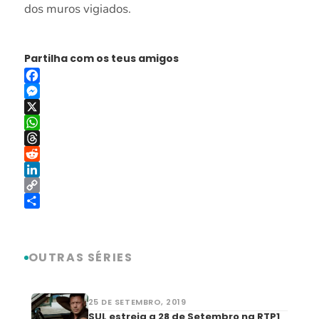
dos muros vigiados.
Partilha com os teus amigos
Facebook
Messenger
X
WhatsApp
Threads
Reddit
LinkedIn
Copy
Link
Share
OUTRAS SÉRIES
25 DE SETEMBRO, 2019
SUL estreia a 28 de Setembro na RTP1