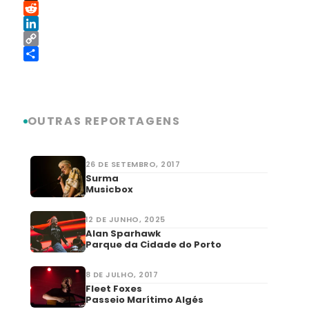
Threads
Reddit
LinkedIn
Copy
Link
Share
OUTRAS REPORTAGENS
26 DE SETEMBRO, 2017
Surma
Musicbox
12 DE JUNHO, 2025
Alan Sparhawk
Parque da Cidade do Porto
8 DE JULHO, 2017
Fleet Foxes
Passeio Marítimo Algés