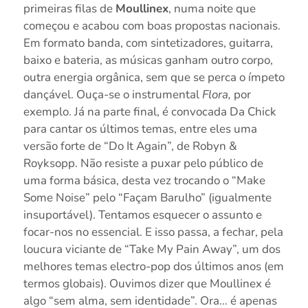
primeiras filas de
Moullinex
, numa noite que
começou e acabou com boas propostas nacionais.
Em formato banda, com sintetizadores, guitarra,
baixo e bateria, as músicas ganham outro corpo,
outra energia orgânica, sem que se perca o ímpeto
dançável. Ouça-se o instrumental
Flora,
por
exemplo. Já na parte final, é convocada Da Chick
para cantar os últimos temas, entre eles uma
versão forte de “Do It Again”, de Robyn &
Royksopp. Não resiste a puxar pelo público de
uma forma básica, desta vez trocando o “Make
Some Noise” pelo “Façam Barulho” (igualmente
insuportável). Tentamos esquecer o assunto e
focar-nos no essencial. E isso passa, a fechar, pela
loucura viciante de “Take My Pain Away”, um dos
melhores temas electro-pop dos últimos anos (em
termos globais). Ouvimos dizer que Moullinex é
algo “sem alma, sem identidade”. Ora… é apenas