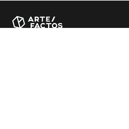
Revista online criada em Abril de 2010, focada em
divulgar notícias, críticas, entrevistas e reportagens,
entre outras iniciativas.
MÚSICA
Álbuns
Entrevistas
Reportagens
Agenda