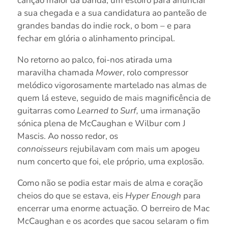
canção maior da banda, um estoiro para anunciar
a sua chegada e a sua candidatura ao panteão de
grandes bandas do indie rock, o bom – e para
fechar em glória o alinhamento principal.
No retorno ao palco, foi-nos atirada uma
maravilha chamada
Mower
, rolo compressor
melódico vigorosamente martelado nas almas de
quem lá esteve, seguido de mais magnificência de
guitarras como
Learned to Surf,
uma irmanação
sónica plena de McCaughan e Wilbur com J
Mascis. Ao nosso redor, os
connoisseurs
rejubilavam com mais um apogeu
num concerto que foi, ele próprio, uma explosão.
Como não se podia estar mais de alma e coração
cheios do que se estava, eis
Hyper Enough
para
encerrar uma enorme actuação. O berreiro de Mac
McCaughan e os acordes que sacou selaram o fim