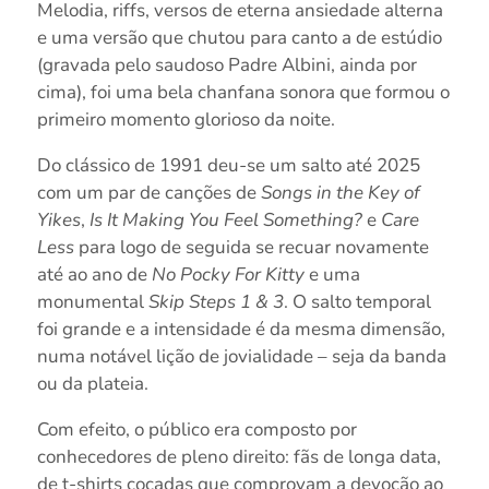
Melodia, riffs, versos de eterna ansiedade alterna
e uma versão que chutou para canto a de estúdio
(gravada pelo saudoso Padre Albini, ainda por
cima), foi uma bela chanfana sonora que formou o
primeiro momento glorioso da noite.
Do clássico de 1991 deu-se um salto até 2025
com um par de canções de
Songs in the Key of
Yikes
,
Is It Making You Feel Something?
e
Care
Less
para logo de seguida se recuar novamente
até ao ano de
No Pocky For Kitty
e uma
monumental
Skip Steps 1 & 3
. O salto temporal
foi grande e a intensidade é da mesma dimensão,
numa notável lição de jovialidade – seja da banda
ou da plateia.
Com efeito, o público era composto por
conhecedores de pleno direito: fãs de longa data,
de t-shirts coçadas que comprovam a devoção ao