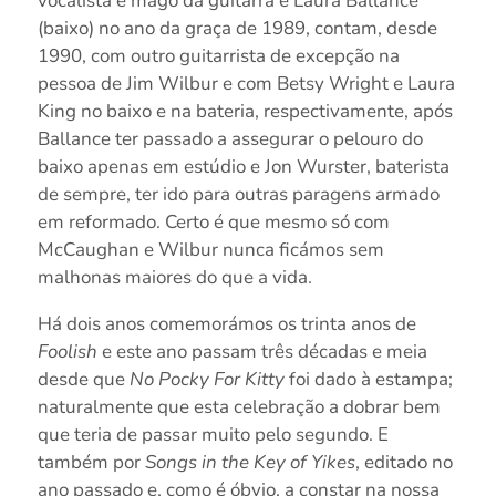
vocalista e mago da guitarra e Laura Ballance
(baixo) no ano da graça de 1989, contam, desde
1990, com outro guitarrista de excepção na
pessoa de Jim Wilbur e com Betsy Wright e Laura
King no baixo e na bateria, respectivamente, após
Ballance ter passado a assegurar o pelouro do
baixo apenas em estúdio e Jon Wurster, baterista
de sempre, ter ido para outras paragens armado
em reformado. Certo é que mesmo só com
McCaughan e Wilbur nunca ficámos sem
malhonas maiores do que a vida.
Há dois anos comemorámos os trinta anos de
Foolish
e este ano passam três décadas e meia
desde que
No Pocky For Kitty
foi dado à estampa;
naturalmente que esta celebração a dobrar bem
que teria de passar muito pelo segundo. E
também por
Songs in the Key of Yikes
, editado no
ano passado e, como é óbvio, a constar na nossa