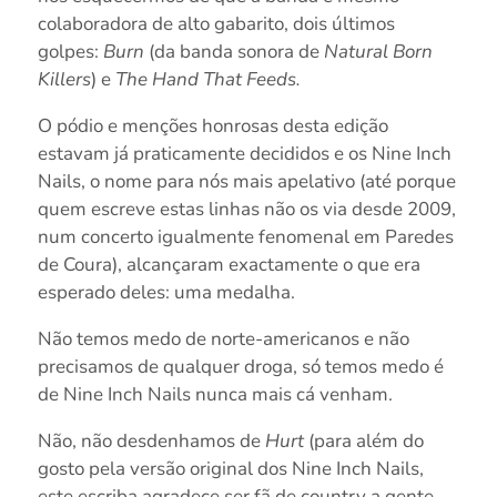
colaboradora de alto gabarito, dois últimos
golpes:
Burn
(da banda sonora de
Natural Born
Killers
) e
The Hand That Feeds.
O pódio e menções honrosas desta edição
estavam já praticamente decididos e os Nine Inch
Nails, o nome para nós mais apelativo (até porque
quem escreve estas linhas não os via desde 2009,
num concerto igualmente fenomenal em Paredes
de Coura), alcançaram exactamente o que era
esperado deles: uma medalha.
Não temos medo de norte-americanos e não
precisamos de qualquer droga, só temos medo é
de Nine Inch Nails nunca mais cá venham.
Não, não desdenhamos de
Hurt
(para além do
gosto pela versão original dos Nine Inch Nails,
este escriba agradece ser fã de country a gente