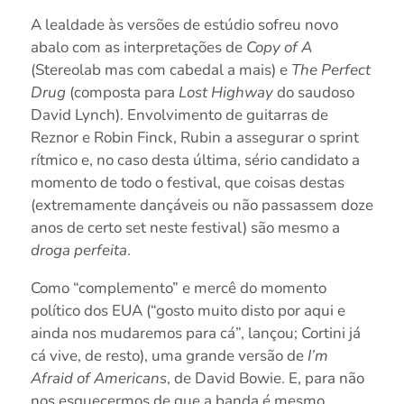
A lealdade às versões de estúdio sofreu novo
abalo com as interpretações de
Copy of A
(Stereolab mas com cabedal a mais) e
The Perfect
Drug
(composta para
Lost Highway
do saudoso
David Lynch). Envolvimento de guitarras de
Reznor e Robin Finck, Rubin a assegurar o sprint
rítmico e, no caso desta última, sério candidato a
momento de todo o festival, que coisas destas
(extremamente dançáveis ou não passassem doze
anos de certo set neste festival) são mesmo a
droga perfeita
.
Como “complemento” e mercê do momento
político dos EUA (“gosto muito disto por aqui e
ainda nos mudaremos para cá”, lançou; Cortini já
cá vive, de resto), uma grande versão de
I’m
Afraid of Americans
, de David Bowie. E, para não
nos esquecermos de que a banda é mesmo