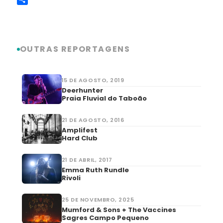
Link
Share
OUTRAS REPORTAGENS
15 DE AGOSTO, 2019
Deerhunter
Praia Fluvial do Taboão
21 DE AGOSTO, 2016
Amplifest
Hard Club
21 DE ABRIL, 2017
Emma Ruth Rundle
Rivoli
25 DE NOVEMBRO, 2025
Mumford & Sons + The Vaccines
Sagres Campo Pequeno