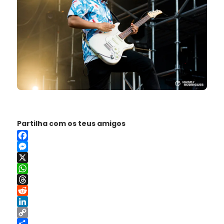
Partilha com os teus amigos
Facebook
Messenger
X
WhatsApp
Threads
Reddit
LinkedIn
Copy