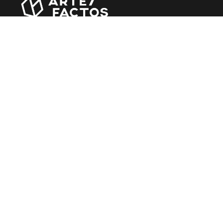
Revista online criada em Abril de 2010, focada em
divulgar notícias, críticas, entrevistas e reportagens,
entre outras iniciativas.
MÚSICA
Álbuns
Entrevistas
Reportagens
Agenda
CINEMA
Filmes