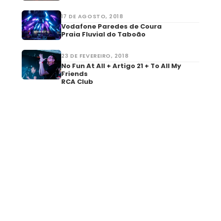
17 DE AGOSTO, 2018
Vodafone Paredes de Coura
Praia Fluvial do Taboão
23 DE FEVEREIRO, 2018
No Fun At All + Artigo 21 + To All My
Friends
RCA Club