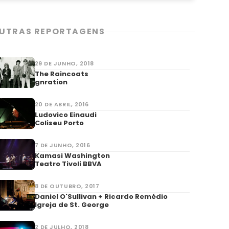
UTRAS REPORTAGENS
29 DE JUNHO, 2018
The Raincoats
gnration
20 DE ABRIL, 2016
Ludovico Einaudi
Coliseu Porto
7 DE JUNHO, 2016
Kamasi Washington
Teatro Tivoli BBVA
8 DE OUTUBRO, 2017
Daniel O'Sullivan + Ricardo Remédio
Igreja de St. George
2 DE JULHO, 2018