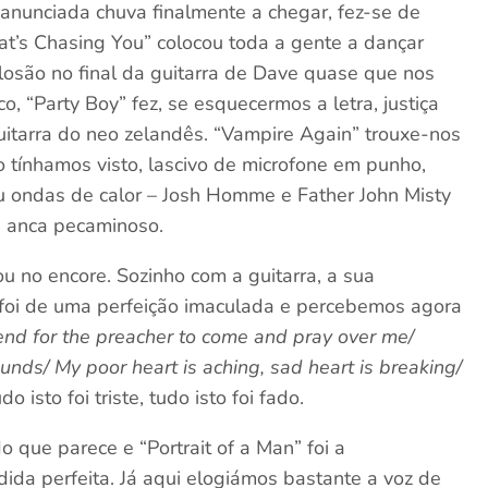
a anunciada chuva finalmente a chegar, fez-se de
t’s Chasing You” colocou toda a gente a dançar
plosão no final da guitarra de Dave quase que nos
 “Party Boy” fez, se esquecermos a letra, justiça
tarra do neo zelandês. “Vampire Again” trouxe-nos
 tínhamos visto, lascivo de microfone em punho,
 ondas de calor – Josh Homme e Father John Misty
 anca pecaminoso.
 no encore. Sozinho com a guitarra, a sua
 foi de uma perfeição imaculada e percebemos agora
end for the preacher to come and pray over me/
unds/ My poor heart is aching, sad heart is breaking/
udo isto foi triste, tudo isto foi fado.
o que parece e “Portrait of a Man” foi a
dida perfeita. Já aqui elogiámos bastante a voz de