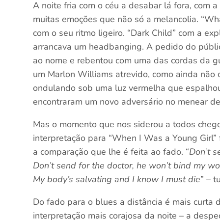
A noite fria com o céu a desabar lá fora, com 
muitas emoções que não só a melancolia. “Wha
com o seu ritmo ligeiro. “Dark Child” com a ex
arrancava um headbanging. A pedido do público,
ao nome e rebentou com uma das cordas da gui
um Marlon Williams atrevido, como ainda não o
ondulando sob uma luz vermelha que espalhou
encontraram um novo adversário no menear de
Mas o momento que nos siderou a todos chegou
interpretação para “When I Was a Young Girl”
a comparação que lhe é feita ao fado. “
Don’t s
Don’t send for the doctor, he won’t bind my wo
My body’s salvating and I know I must die
” – t
Do fado para o blues a distância é mais curta d
interpretação mais corajosa da noite – a despe