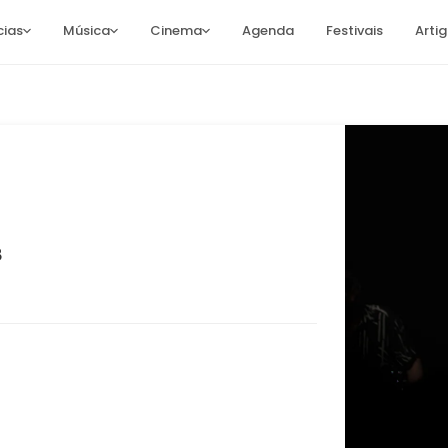
cias
Música
Cinema
Agenda
Festivais
Arti
8