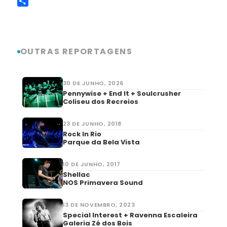
Copy
Link
Share
OUTRAS REPORTAGENS
30 DE JUNHO, 2026
Pennywise + End It + Soulcrusher
Coliseu dos Recreios
23 DE JUNHO, 2018
Rock In Rio
Parque da Bela Vista
10 DE JUNHO, 2017
Shellac
NOS Primavera Sound
13 DE NOVEMBRO, 2023
Special Interest + Ravenna Escaleira
Galeria Zé dos Bois