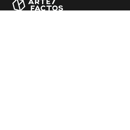
Revista online criada em Abril de 2010, focada em
divulgar notícias, críticas, entrevistas e reportagens,
entre outras iniciativas.
MÚSICA
Álbuns
Entrevistas
Reportagens
Agenda
CINEMA
Filmes