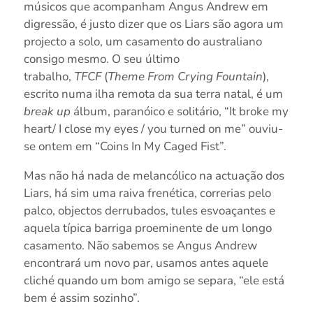
músicos que acompanham Angus Andrew em
digressão, é justo dizer que os Liars são agora um
projecto a solo, um casamento do australiano
consigo mesmo. O seu último
trabalho,
TFCF
(
Theme From Crying Fountain
),
escrito numa ilha remota da sua terra natal, é um
break up
álbum, paranóico e solitário, “It broke my
heart/ I close my eyes / you turned on me” ouviu-
se ontem em “Coins In My Caged Fist”.
Mas não há nada de melancólico na actuação dos
Liars, há sim uma raiva frenética, correrias pelo
palco, objectos derrubados, tules esvoaçantes e
aquela típica barriga proeminente de um longo
casamento. Não sabemos se Angus Andrew
encontrará um novo par, usamos antes aquele
cliché quando um bom amigo se separa, “ele está
bem é assim sozinho”.