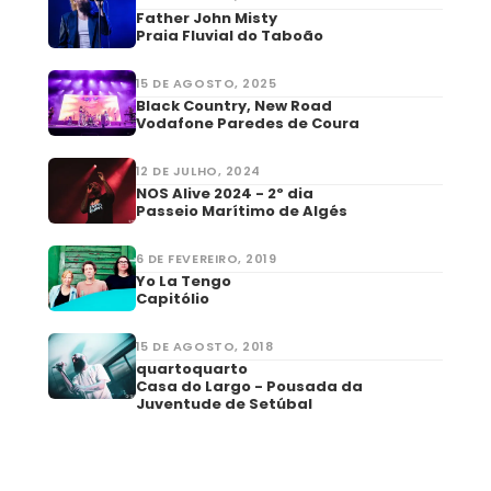
Father John Misty
Praia Fluvial do Taboão
15 DE AGOSTO, 2025
Black Country, New Road
Vodafone Paredes de Coura
12 DE JULHO, 2024
NOS Alive 2024 - 2º dia
Passeio Marítimo de Algés
6 DE FEVEREIRO, 2019
Yo La Tengo
Capitólio
15 DE AGOSTO, 2018
quartoquarto
Casa do Largo - Pousada da
Juventude de Setúbal