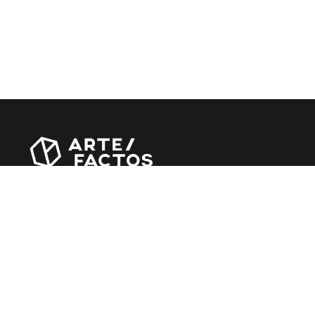
Revista online criada em Abril de 2010, focada em
divulgar notícias, críticas, entrevistas e reportagens,
entre outras iniciativas.
MÚSICA