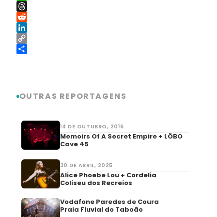
WhatsApp
Threads
Reddit
LinkedIn
Copy
Link
Share
OUTRAS REPORTAGENS
14 DE OUTUBRO, 2016
Memoirs Of A Secret Empire + LÖBO
Cave 45
30 DE ABRIL, 2025
Alice Phoebe Lou + Cordelia
Coliseu dos Recreios
Vodafone Paredes de Coura
Praia Fluvial do Taboão