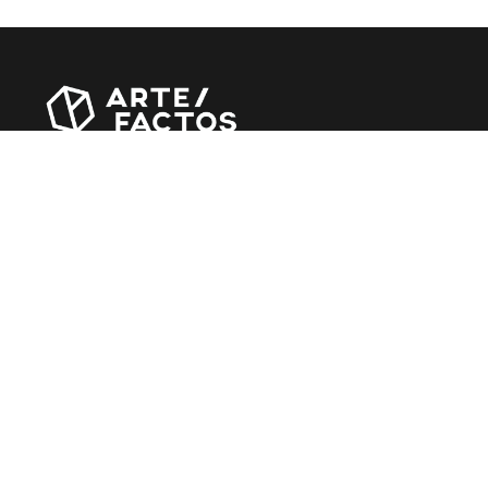
Revista online criada em Abril de 2010, focada em
divulgar notícias, críticas, entrevistas e reportagens,
entre outras iniciativas.
MÚSICA
Álbuns
Entrevistas
Reportagens
Agenda