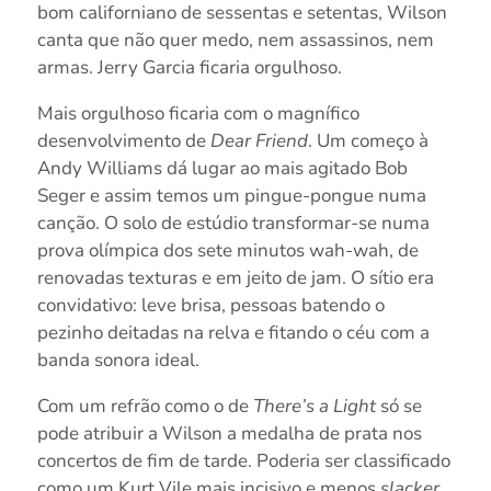
bom californiano de sessentas e setentas, Wilson
canta que não quer medo, nem assassinos, nem
armas. Jerry Garcia ficaria orgulhoso.
Mais orgulhoso ficaria com o magnífico
desenvolvimento de
Dear Friend
. Um começo à
Andy Williams dá lugar ao mais agitado Bob
Seger e assim temos um pingue-pongue numa
canção. O solo de estúdio transformar-se numa
prova olímpica dos sete minutos wah-wah, de
renovadas texturas e em jeito de jam. O sítio era
convidativo: leve brisa, pessoas batendo o
pezinho deitadas na relva e fitando o céu com a
banda sonora ideal.
Com um refrão como o de
There’s a Light
só se
pode atribuir a Wilson a medalha de prata nos
concertos de fim de tarde. Poderia ser classificado
como um Kurt Vile mais incisivo e menos
slacker
,