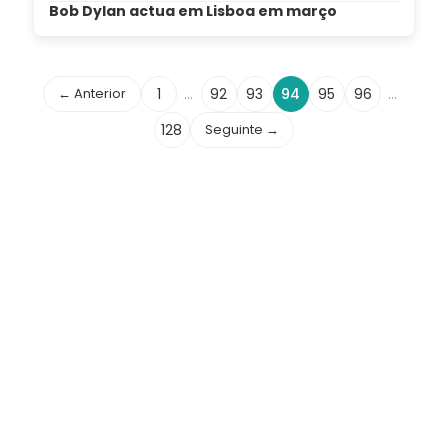
Bob Dylan actua em Lisboa em março
← Anterior
1
…
92
93
94
95
96
…
128
Seguinte →