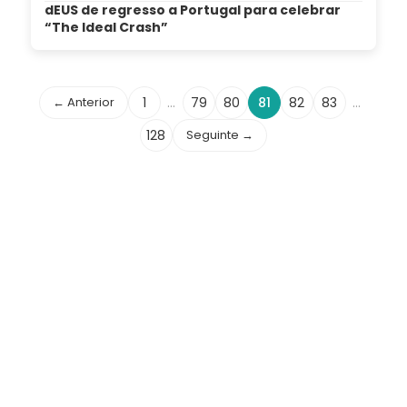
dEUS de regresso a Portugal para celebrar
“The Ideal Crash”
← Anterior
1
…
79
80
81
82
83
…
128
Seguinte →