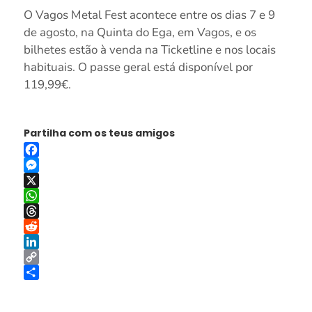
O Vagos Metal Fest acontece entre os dias 7 e 9
de agosto, na Quinta do Ega, em Vagos, e os
bilhetes estão à venda na Ticketline e nos locais
habituais. O passe geral está disponível por
119,99€.
Partilha com os teus amigos
Facebook
Messenger
X
WhatsApp
Threads
Reddit
LinkedIn
Copy
Link
Share