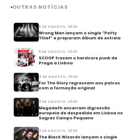
OUTRAS NOTÍCIAS
5 DE AGOSTO, 2026
Wrong Man lançam o single “Petty
Thief” e preparam álbum de estreia
5 DE AGOSTO, 2026
SCOOP trazem o hardcore punk de
Praga a Lisboa
4 DE AGOSTO, 2026
For The Glory regressam aos palcos
com a formação original
3 DE AGOSTO, 2026
Megadeth encerram digressão
europeia de despedida em Lisboa no
Sagres Campo Pequeno
3 DE AGOSTO, 2026
The Black Wizards lançam o single