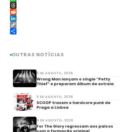
WhatsApp
Threads
Reddit
LinkedIn
Copy
Link
Share
OUTRAS NOTÍCIAS
5 DE AGOSTO, 2026
Wrong Man lançam o single “Petty
Thief” e preparam álbum de estreia
5 DE AGOSTO, 2026
SCOOP trazem o hardcore punk de
Praga a Lisboa
4 DE AGOSTO, 2026
For The Glory regressam aos palcos
com a formação original