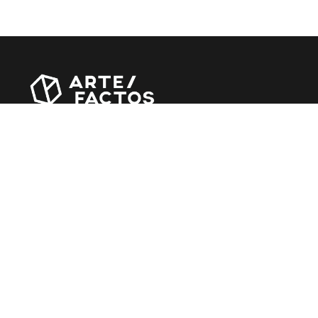
Revista online criada em Abril de 2010, focada em
divulgar notícias, críticas, entrevistas e reportagens,
entre outras iniciativas.
MÚSICA
Álbuns
Entrevistas
Reportagens
Agenda