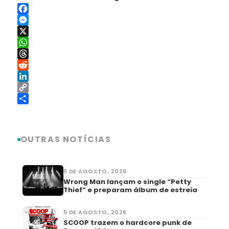
Facebook
Messenger
X
WhatsApp
Threads
Reddit
LinkedIn
Copy
Link
Share
OUTRAS NOTÍCIAS
5 DE AGOSTO, 2026
Wrong Man lançam o single “Petty
Thief” e preparam álbum de estreia
5 DE AGOSTO, 2026
SCOOP trazem o hardcore punk de