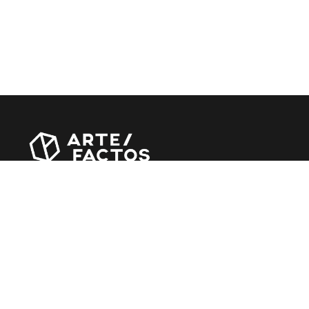
Revista online criada em Abril de 2010, focada em
divulgar notícias, críticas, entrevistas e reportagens,
entre outras iniciativas.
MÚSICA