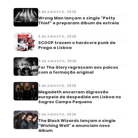
5 DE AGOSTO, 2026
Wrong Man lançam o single “Petty
Thief” e preparam álbum de estreia
5 DE AGOSTO, 2026
SCOOP trazem o hardcore punk de
Praga a Lisboa
4 DE AGOSTO, 2026
For The Glory regressam aos palcos
com a formação original
3 DE AGOSTO, 2026
Megadeth encerram digressão
europeia de despedida em Lisboa no
Sagres Campo Pequeno
3 DE AGOSTO, 2026
The Black Wizards lançam o single
“Wishing Well” e anunciam novo
álbum