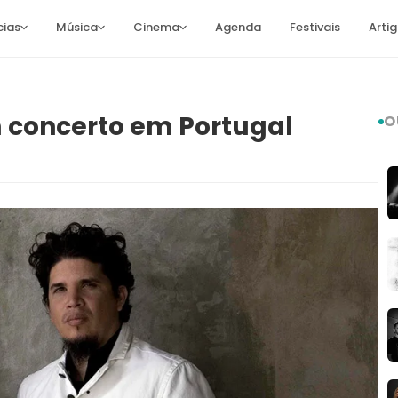
cias
Música
Cinema
Agenda
Festivais
Arti
 concerto em Portugal
O