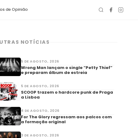
gos de Opinião
UTRAS NOTÍCIAS
5 DE AGOSTO, 2026
Wrong Man lançam o single “Petty Thief”
e preparam álbum de estreia
5 DE AGOSTO, 2026
SCOOP trazem o hardcore punk de Praga
a Lisboa
4 DE AGOSTO, 2026
For The Glory regressam aos palcos com
a formação original
3 DE AGOSTO, 2026