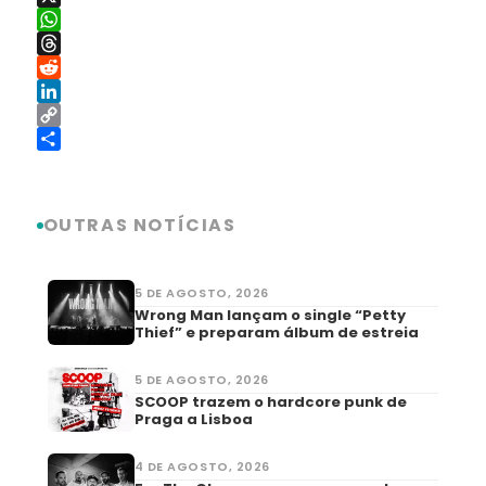
X
WhatsApp
Threads
Reddit
LinkedIn
Copy
Link
Share
OUTRAS NOTÍCIAS
5 DE AGOSTO, 2026
Wrong Man lançam o single “Petty
Thief” e preparam álbum de estreia
5 DE AGOSTO, 2026
SCOOP trazem o hardcore punk de
Praga a Lisboa
4 DE AGOSTO, 2026