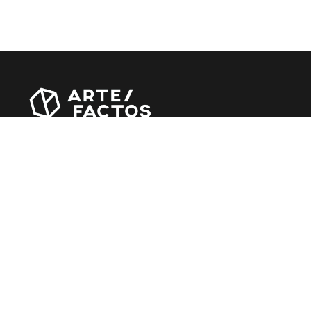
Revista online criada em Abril de 2010, focada em
divulgar notícias, críticas, entrevistas e reportagens,
entre outras iniciativas.
MÚSICA
Álbuns
Entrevistas
Reportagens