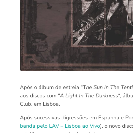
Após o álbum de estreia “T
he Sun In The Ten
aos discos com “
A Light In The Darkness
“, álb
Club, em Lisboa.
Após sucessivas digressões em Espanha e Por
banda pelo LAV – Lisboa ao Vivo
), o novo dis