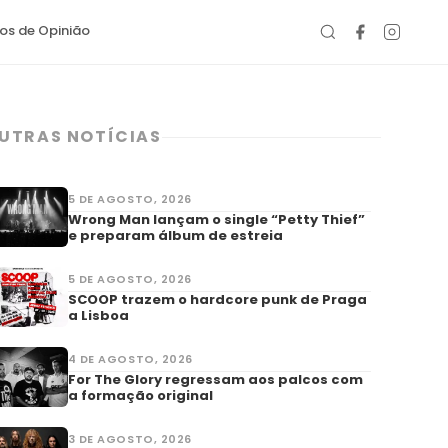
gos de Opinião
UTRAS NOTÍCIAS
5 DE AGOSTO, 2026
Wrong Man lançam o single “Petty Thief”
e preparam álbum de estreia
5 DE AGOSTO, 2026
SCOOP trazem o hardcore punk de Praga
a Lisboa
4 DE AGOSTO, 2026
For The Glory regressam aos palcos com
a formação original
3 DE AGOSTO, 2026