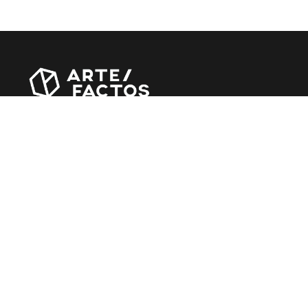
Revista online criada em Abril de 2010, focada em
divulgar notícias, críticas, entrevistas e reportagens,
entre outras iniciativas.
MÚSICA
Álbuns
Entrevistas
Reportagens
Agenda