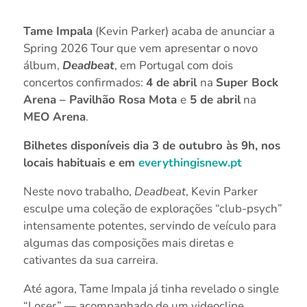
Tame Impala
(Kevin Parker) acaba de anunciar a
Spring 2026 Tour que vem apresentar o novo
álbum,
Deadbeat
, em Portugal com dois
concertos confirmados:
4 de abril
na
Super Bock
Arena – Pavilhão Rosa Mota
e
5 de abril
na
MEO Arena
.
Bilhetes disponíveis dia 3 de outubro às 9h, nos
locais habituais e em
everythingisnew.pt
Neste novo trabalho,
Deadbeat
, Kevin Parker
esculpe uma coleção de explorações “club-psych”
intensamente potentes, servindo de veículo para
algumas das composições mais diretas e
cativantes da sua carreira.
Até agora, Tame Impala já tinha revelado o single
“Loser” — acompanhado de um videoclipe