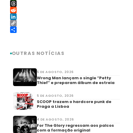
WhatsApp
Threads
Reddit
LinkedIn
Copy
Link
Share
OUTRAS NOTÍCIAS
5 DE AGOSTO, 2026
Wrong Man lançam o single “Petty
Thief” e preparam álbum de estreia
5 DE AGOSTO, 2026
SCOOP trazem o hardcore punk de
Praga a Lisboa
4 DE AGOSTO, 2026
For The Glory regressam aos palcos
com a formação original