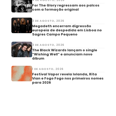
For The Glory regressam aos palcos
com a formação original
3 DE AGOSTO, 2026
Megadeth encerram digressão
europeia de despedida em Lisboa no
Sagres Campo Pequeno
3 DE AGOSTO, 2026
The Black Wizards lançam o single
“Wishing Well” e anunciam novo
álbum
1 DE AGOSTO, 2026
Festival Vapor revela Iolanda, Rita
Vian e Fogo Fogo nos primeiros nomes
para 2026