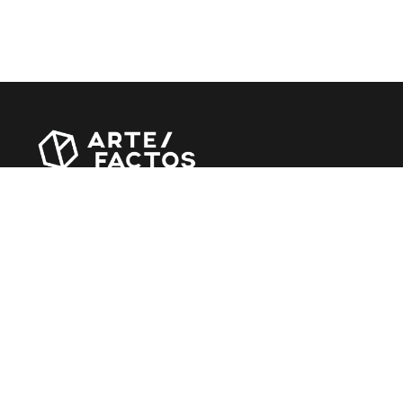
Revista online criada em Abril de 2010, focada em
divulgar notícias, críticas, entrevistas e reportagens,
entre outras iniciativas.
MÚSICA
Álbuns
Entrevistas