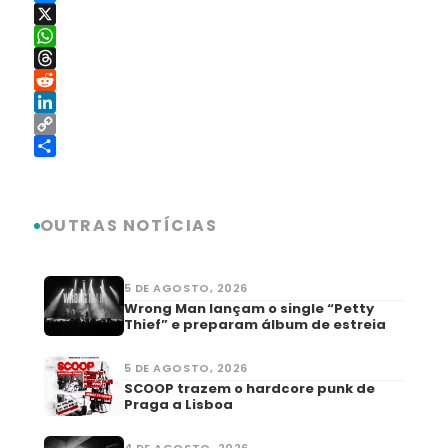
Messenger
X
WhatsApp
Threads
Reddit
LinkedIn
Copy
Link
Share
OUTRAS NOTÍCIAS
5 DE AGOSTO, 2026
Wrong Man lançam o single “Petty
Thief” e preparam álbum de estreia
5 DE AGOSTO, 2026
SCOOP trazem o hardcore punk de
Praga a Lisboa
4 DE AGOSTO, 2026