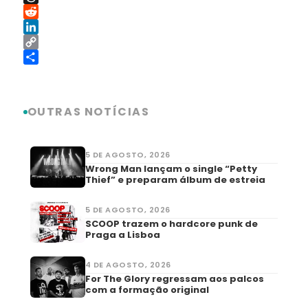
Threads
Reddit
LinkedIn
Copy
Link
Share
OUTRAS NOTÍCIAS
5 DE AGOSTO, 2026
Wrong Man lançam o single “Petty
Thief” e preparam álbum de estreia
5 DE AGOSTO, 2026
SCOOP trazem o hardcore punk de
Praga a Lisboa
4 DE AGOSTO, 2026
For The Glory regressam aos palcos
com a formação original