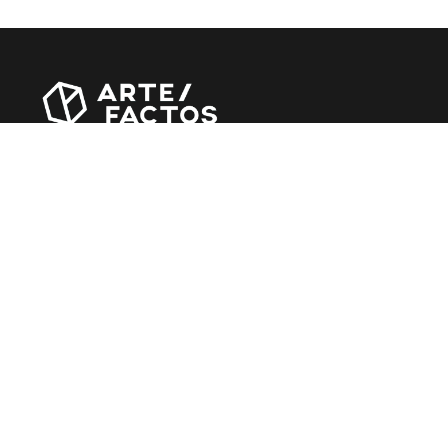
Revista online criada em Abril de 2010, focada em
divulgar notícias, críticas, entrevistas e reportagens,
entre outras iniciativas.
MÚSICA
Álbuns
Entrevistas
Reportagens
Agenda