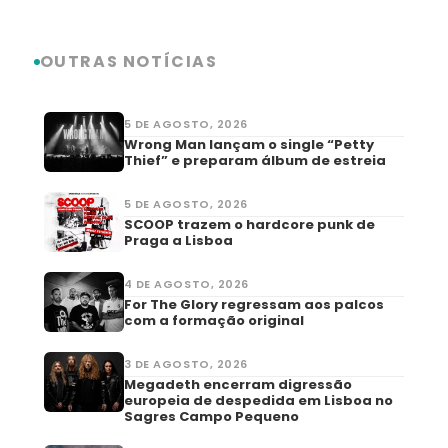
Link
Share
OUTRAS NOTÍCIAS
5 DE AGOSTO, 2026
Wrong Man lançam o single “Petty
Thief” e preparam álbum de estreia
5 DE AGOSTO, 2026
SCOOP trazem o hardcore punk de
Praga a Lisboa
4 DE AGOSTO, 2026
For The Glory regressam aos palcos
com a formação original
3 DE AGOSTO, 2026
Megadeth encerram digressão
europeia de despedida em Lisboa no
Sagres Campo Pequeno