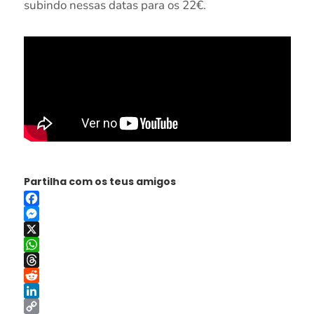
subindo nessas datas para os 22€.
Partilha com os teus amigos
Facebook
Messenger
X
WhatsApp
Threads
Reddit
LinkedIn