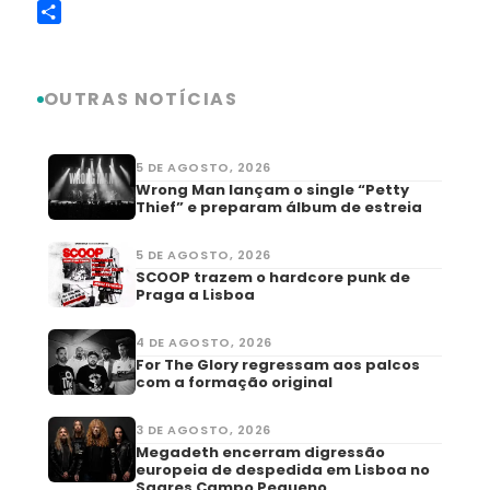
Copy
Link
Share
OUTRAS NOTÍCIAS
5 DE AGOSTO, 2026
Wrong Man lançam o single “Petty
Thief” e preparam álbum de estreia
5 DE AGOSTO, 2026
SCOOP trazem o hardcore punk de
Praga a Lisboa
4 DE AGOSTO, 2026
For The Glory regressam aos palcos
com a formação original
3 DE AGOSTO, 2026
Megadeth encerram digressão
europeia de despedida em Lisboa no
Sagres Campo Pequeno