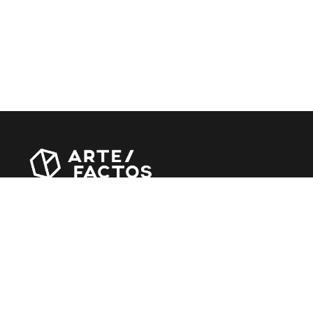
Revista online criada em Abril de 2010, focada em
divulgar notícias, críticas, entrevistas e reportagens,
entre outras iniciativas.
MÚSICA