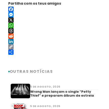
Partilha com os teus amigos
Facebook
Messenger
X
WhatsApp
Threads
Reddit
LinkedIn
Copy
Link
Share
OUTRAS NOTÍCIAS
5 DE AGOSTO, 2026
Wrong Man lançam o single “Petty
Thief” e preparam álbum de estreia
5 DE AGOSTO, 2026