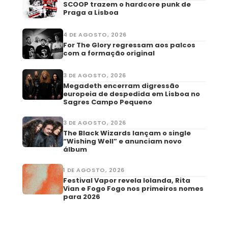
SCOOP trazem o hardcore punk de
Praga a Lisboa
4 DE AGOSTO, 2026
For The Glory regressam aos palcos
com a formação original
3 DE AGOSTO, 2026
Megadeth encerram digressão
europeia de despedida em Lisboa no
Sagres Campo Pequeno
3 DE AGOSTO, 2026
The Black Wizards lançam o single
“Wishing Well” e anunciam novo
álbum
1 DE AGOSTO, 2026
Festival Vapor revela Iolanda, Rita
Vian e Fogo Fogo nos primeiros nomes
para 2026