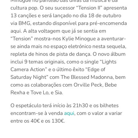
Minogue no panteão das divas da música e da
cultura pop. O seu sucessor “Tension II” apresenta
13 canções e será lançado no dia 18 de outubro
via BMG, estando disponível para pré-encomenda
aqui. A alta voltagem que já se sentia em
“Tension” mostra-nos Kylie Minogue a aventurar-
se ainda mais no espaço eletrónico nesta sequela,
repleta de hinos de pista de dança. O novo álbum
inclui 9 temas originais, como o single “Lights
Camera Action” e o último êxito “Edge of
Saturday Night” com The Blessed Madonna, bem
como as colaborações com Orville Peck, Bebe
Rexha e Tove Lo, e Sia.
O espetáculo terá início às 21h30 e os bilhetes
encontram-se à venda
aqui
, com o valor a variar
entre os 40€ e os 130€.